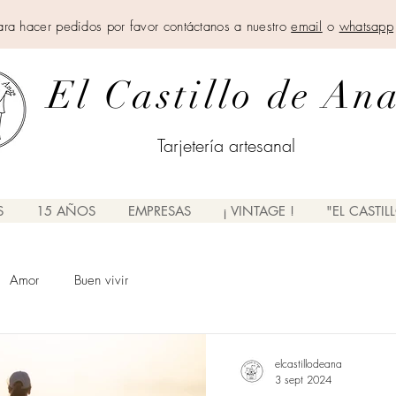
ara hacer pedidos por favor contáctanos a nuestro
email
o
whatsapp
El Castillo de An
Tarjetería artesanal
S
15 AÑOS
EMPRESAS
¡ VINTAGE !
"EL CASTIL
Blog El Castillo de Ana
Amor
Buen vivir
elcastillodeana
3 sept 2024