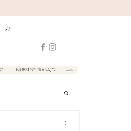
a
®
LO"
NUESTRO TRABAJO
----->