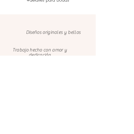
Diseños originales y bellos
Trabajo hecho con amor y
dedicación
Cuidamos el medio ambiente con
papeles FSC
Clientes felices
Nosotros
Contáctanos