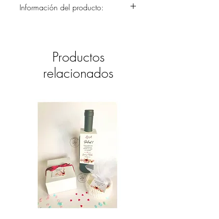
Información del producto:
Sobres color kraft con tapizado interno
sobre papel Fabriano texturizado en
color blanco o avorio. Técnicas de
Productos
acuarelas y tintas de agua en el
tapizado.
relacionados
No se incluye el valor del envío.
Si quieres reservar tu pedido y
mandarnos los datos de envío más
adelante por favor escríbenos al email
el.castillo.ana@gmail.com para
notificarnos, o al whatsapp (+593 9
9731 6639).