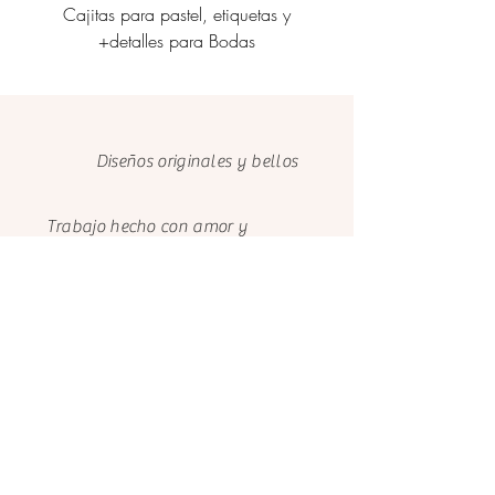
Cajitas para pastel, etiquetas y
Personalización de caj
+detalles para Bodas
etiquetas corporati
Diseños originales y bellos
Trabajo hecho con amor y
dedicación
Cuidamos el medio ambiente con
papeles FSC
Clientes felices
Nosotros