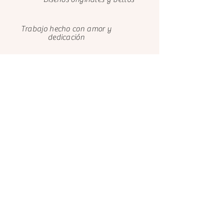
Trabajo hecho con amor y
dedicación
Cuidamos el medio ambiente con
papeles FSC
Clientes felices
Nosotros
Contáctanos
El Castillo de Ana
El Castillo de Ana
Avenida de Bayona 9
099 731 6639
Cód. Postal 31011
Josefina Barba, Valle de
Pamplona - Navarra
Los Chillos
España
Quito 171101
Ecuador