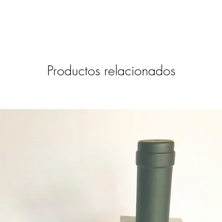
datos de envío más adelan
el.castillo.ana@gmail.com
(+593 9 9731 6639).
Productos relacionados