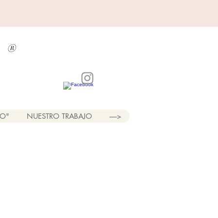
a
®
LO"
NUESTRO TRABAJO
----->