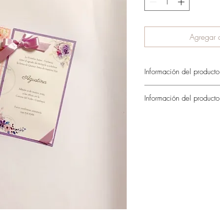
Agregar a
Información del producto
Información del producto
Delicada y elegante invita
para mayor realce.
Incluye la invitación pr
blanco para el regalo 
nombre del invitado e
La cantidad mínima es
El valor del envío se c
pedido.
Si quieres reservar tu ped