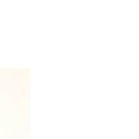
te por favor escríbenos al email
 para notificarnos, o al whatsapp