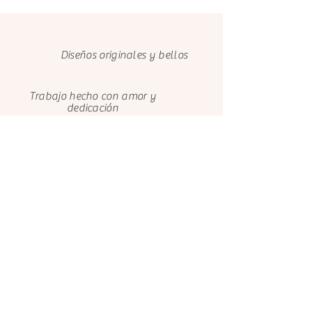
Diseños originales y bellos
Trabajo hecho con amor y
dedicación
Cuidamos el medio ambiente con
papeles FSC
Clientes felices
Nosotros
Contáctanos
El Castillo de Ana
El Castillo de Ana
Avenida de Bayona 9