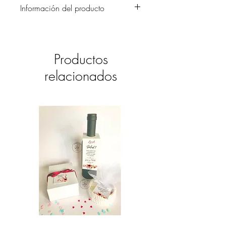
Información del producto
Invitación en cartulinas finas italianas
tonos kraft en diferentes piezas, con
colección de fotos adornada con hilo de
Productos
yute o cinta de raso. Una invitación muy
original, moderna y fresca.
relacionados
La tarjetería de mesa a juego con las
invitaciones dará un gran toque de
elegancia en las mesas de los invitados
(no se incluyen en el precio).
Incluye la invitación principal, tarjeta
de pase y sobrecito blanco para el
regalo.
La cantidad mínima es de 24
unidades.
El valor del envío se cotizará una vez
confirmado el pedido.