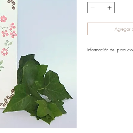
Agregar a
Información del producto
Un hermoso corazón de flo
juguetón. Para un bello y 
de la tarjeta va en blanco
Tarjeta amigable con e
El valor del envío se c
pedido.
Si quieres reservar tu ped
más adelante por favor es
el.castillo.ana@gmail.com
(+593 9 9731 6639)