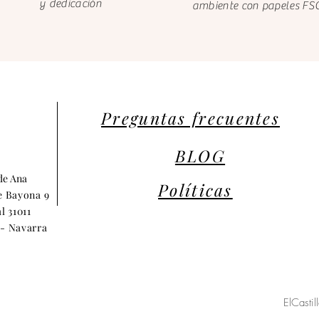
y dedicación
ambiente con papeles FS
Preguntas frecuentes
BLOG
 de Ana
Políticas
e Bayona 9
l 31011
- Navarra
ElCasti