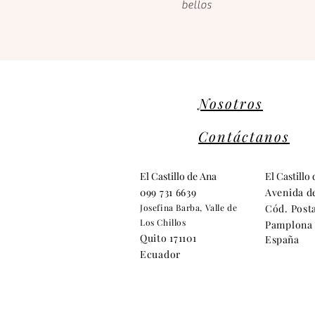
bellos
Nosotros
Contáctanos
El Castillo de Ana
El Castillo
099 731 6639
Avenida d
Josefina Barba, Valle de
Cód. Posta
Los Chillos
Pamplona 
Quito 171101
España
Ecuador