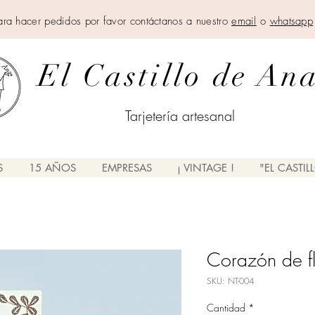
ara hacer pedidos por favor contáctanos a nuestro
email
o
whatsapp
El Castillo de An
Tarjetería artesanal
S
15 AÑOS
EMPRESAS
¡ VINTAGE !
"EL CASTIL
Corazón de f
SKU: NT-004
Cantidad
*