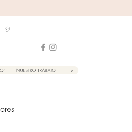
a
®
LO"
NUESTRO TRABAJO
----->
lores