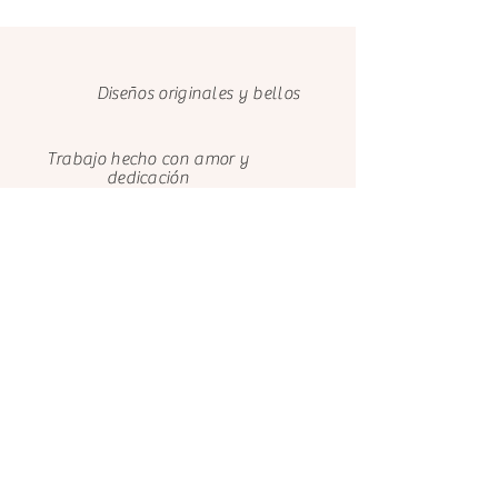
Diseños originales y bellos
Trabajo hecho con amor y
dedicación
Cuidamos el medio ambiente con
papeles FSC
Clientes felices
Nosotros
Contáctanos
El Castillo de Ana
El Castillo de Ana