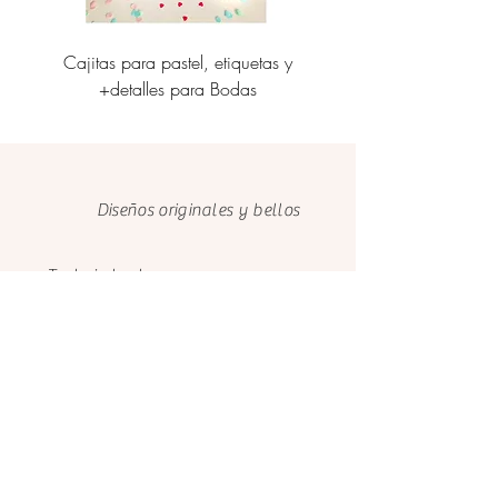
Cajitas para pastel, etiquetas y
Personalización de caj
+detalles para Bodas
etiquetas corporati
Diseños originales y bellos
Trabajo hecho con amor y
dedicación
Cuidamos el medio ambiente con
papeles FSC
Clientes felices