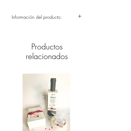
Información del producto:
Invitaciones para eventos empresariales.
Tarjetería impresa en finos papeles y
cartulinas italianos, en diferentes
Productos
colores, texturas y gramajes, para dar
esa primera gran impresión a sus
relacionados
clientes.
Trabajamos también con pan de oro,
plata u otro color para dar mayor
elegancia a su papelería y tarjetería
especial.
Diseñamos además el logo de su
empresa. Consúltenos para cotizaciones
y más detalles a nuestro email:
el.castillo.ana@gmail.com
o a nuestro
whatsapp 099 731 6639