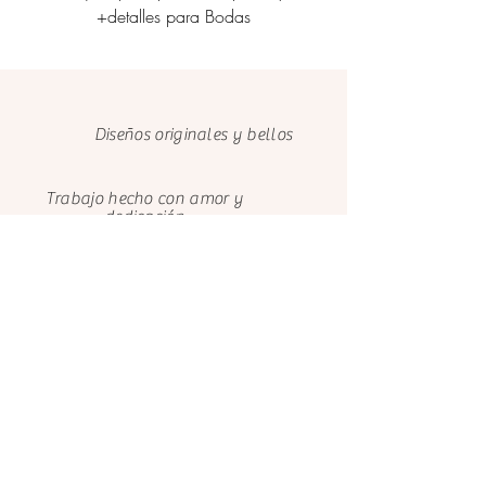
+detalles para Bodas
etiquetas corporati
Diseños originales y bellos
Trabajo hecho con amor y
dedicación
Cuidamos el medio ambiente con
papeles FSC
Clientes felices
Nosotros
Contáctanos