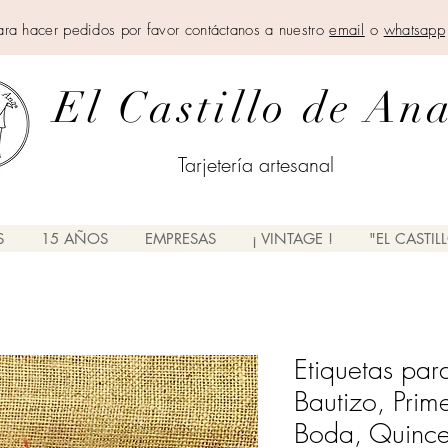
ara hacer pedidos por favor contáctanos a nuestro
email
o
whatsapp
El Castillo de An
Tarjetería artesanal
S
15 AÑOS
EMPRESAS
¡ VINTAGE !
"EL CASTIL
Etiquetas par
Bautizo, Pri
Boda, Quince