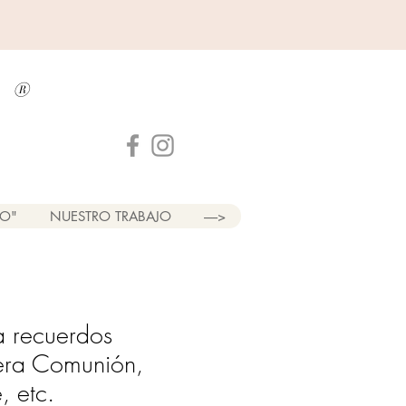
a
®
LO"
NUESTRO TRABAJO
----->
a recuerdos
mera Comunión,
, etc.