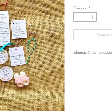
Cantidad
*
Agregar a
Información del producto
Hermosas etiquetitas con e
para que toda tu tarjeterí
colores.
La cantidad mínima es
El valor del envío se c
pedido.
Si quieres reservar tu pe
detalles y datos de envío 
al email el.castillo.ana@g