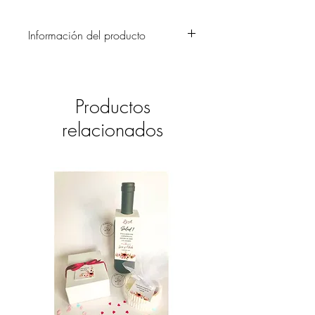
Información del producto
Delicada invitación con base color lila o
sin ella, de acuerdo a las preferencias
de los novios. Elegantes florituras
Productos
dibujadas a mano en tinta color pastel
dan un toque de frescura y distinción.
relacionados
Los detalles de la tarjetería de mesa
a juego con las invitaciones son
perfectas para adornar las mesas (no se
incluyen en el precio).
Incluye la invitación principal pintada
a mano, tarjeta de pase, sobrecito
blanco para el regalo y sobre
externo blanco con nombre del
invitado en delicado y elegante
membrete.
La cantidad mínima es de 24