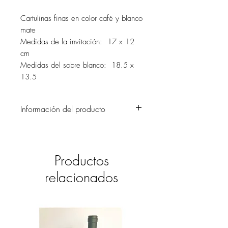
Cartulinas finas en color café y blanco
mate
Medidas de la invitación: 17 x 12
cm
Medidas del sobre blanco: 18.5 x
13.5
Información del producto
Una invitación de boda en estilo "boho
chic" con un trabajo muy delicado en el
encaje. Una perfecta elección para una
Productos
boda al aire libre en medio de la
naturaleza.
relacionados
La tarjetería de mesa a juego con las
invitaciones será el complemento ideal
para adornar las mesas, a tus invitados
les encantará (no se incluyen en el