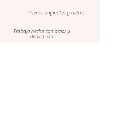
notificarnos, o al whatsapp (+593 9
9731 6639).
Diseños originales y bellos
Trabajo hecho con amor y
dedicación
Cuidamos el medio ambiente con
papeles FSC
Clientes felices
Nosotros
Contáctanos
El Castillo de Ana
El Castillo de Ana
Avenida de Bayona 9
099 731 6639
Cód. Postal 31011
Josefina Barba, Valle de
Pamplona - Navarra
Los Chillos