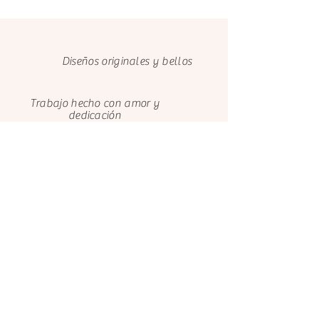
9731 6639).
Diseños originales y bellos
Trabajo hecho con amor y
dedicación
Cuidamos el medio ambiente con
papeles FSC
Clientes felices
Nosotros
Contáctanos
El Castillo de Ana
El Castillo de Ana