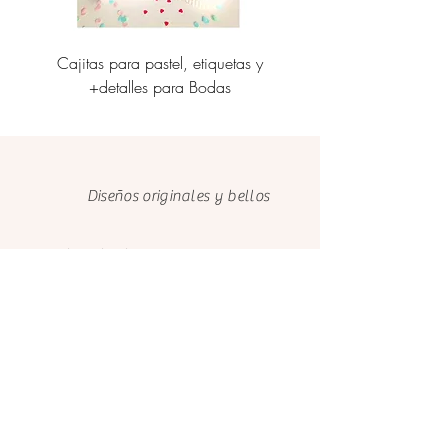
Cajitas para pastel, etiquetas y
Personalización de caj
+detalles para Bodas
etiquetas corporati
Diseños originales y bellos
Trabajo hecho con amor y
dedicación
Cuidamos el medio ambiente con
papeles FSC
Clientes felices