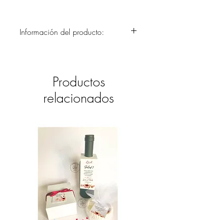
Información del producto:
Pasaporte y Ticket como invitación en
estilo Vintage. Puede ser en juego los
dos y/o acompañarlos con una
Productos
elegante cubierta con el nombre de los
novios o gráfico a escoger.
relacionados
La cantidad mínima es de 24
unidades.
El valor del envío se cotizará una vez
confirmado el pedido.
Si quieres reservar tu pedido para luego
mandarnos los detalles y datos de envío
más adelante por favor escríbenos al
email el.castillo.ana@gmail.com para
notificarnos, o al whatsapp (+593 9
9731 6639).