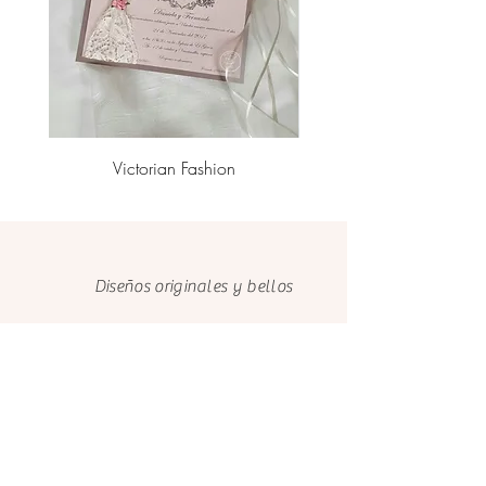
regalo y sobre grande exterior en
cartulina de color.
Tapizado interno del sobre es
opcional.
La cantidad mínima es de 24
unidades.
El valor del envío se cotizará una vez
Victorian Fashion
confirmado el pedido.
Si quieres reservar tu pedido y
mandarnos los detalles y datos de envío
más adelante por favor escríbenos al
Diseños originales y bellos
email el.castillo.ana@gmail.com para
notificarnos, o al whatsapp (+593 9
9731 6639).
Trabajo hecho con amor y
dedicación
Cuidamos el medio ambiente con
papeles FSC