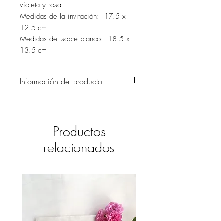
violeta y rosa
Medidas de la invitación: 17.5 x
12.5 cm
Medidas del sobre blanco: 18.5 x
13.5 cm
Información del producto
Combinación de cartulinas en suaves
tonos que dan a la invitación un aire
muy vintage. Lo complementa un
Productos
elegante encaje y una flor de papel. Si
deseas un mayor contraste, tenemos
relacionados
como opción con cartulinas azul y
violeta. También tenemos en versión
digital.
La tarjetería de mesa es igualmente
delicada y a juego con las invitaciones.
Será toda una sensación en las mesas